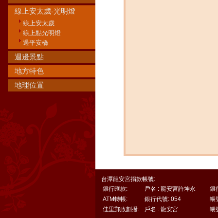
線上安太歲-光明燈
線上安太歲
線上點光明燈
過平安橋
週邊景點
地方特色
地理位置
台潭龍安宮捐款帳號:
銀行匯款:
戶名 : 龍安宮許坤永
銀
ATM轉帳:
銀行代號: 054
帳號
佳里郵政劃撥:
戶名 : 龍安宮
帳號