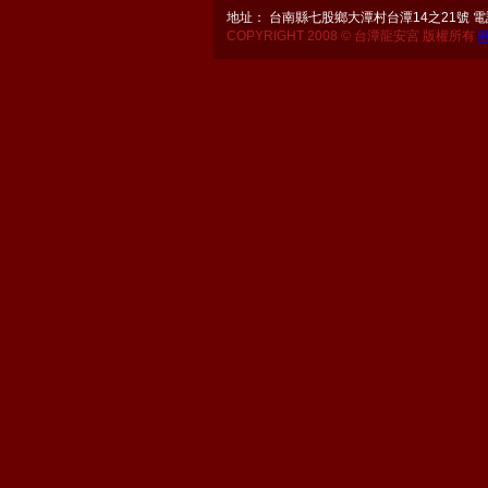
地址： 台南縣七股鄉大潭村台潭14之21號 電話：06
COPYRIGHT 2008 © 台潭龍安宮 版權所有