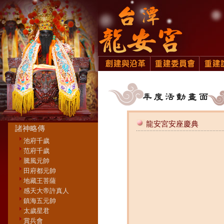
龍安宮安座慶典
諸神略傳
池府千歲
范府千歲
騰風元帥
田府都元帥
地藏王菩薩
感天大帝許真人
鎮海五元帥
太歲星君
賞兵會