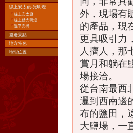
同，非常具
線上安太歲-光明燈
外，現場有
線上安太歲
線上點光明燈
的產品，現
過平安橋
週邊景點
更具吸引力
地方特色
人擠人，那
地理位置
賞月和躺在
場接洽。
從台南最西
邐到西南邊
布的鹽田，
大鹽場，一