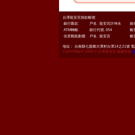
台潭龍安宮捐款帳號:
銀行匯款:
戶名 : 龍安宮許坤永
銀
ATM轉帳:
銀行代號: 054
帳號
佳里郵政劃撥:
戶名 : 龍安宮
帳號
地址： 台南縣七股鄉大潭村台潭14之21號 電話：06
COPYRIGHT 2008 © 台潭龍安宮 版權所有