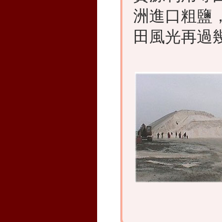
洲進口粗鹽
田風光再過