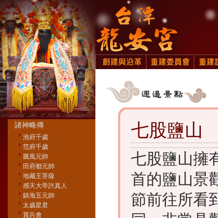
七股鹽山
諸神略傳
池府千歲
范府千歲
七股鹽山擁
騰風元帥
田府都元帥
首的鹽山景
地藏王菩薩
感天大帝許真人
節前往所看
鎮海五元帥
太歲星君
賞兵會