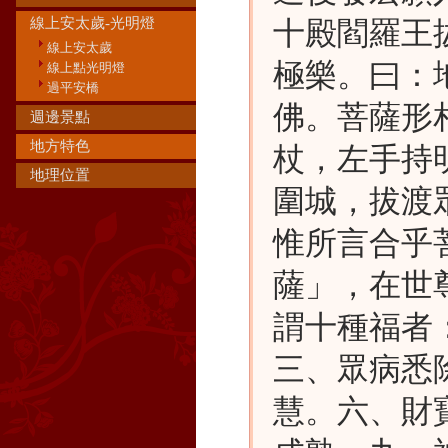
線上安太歲-光明燈
十殿閻羅王
線上安太歲
極樂。曰：
線上點光明燈
過平安橋
佛。菩薩形
週邊景點
地方特色
杖，左手持
地理位置
圍城，拔渡
惟所言合乎
薩」，在世
謂十種福者
三、眾病悉
慧。六、財