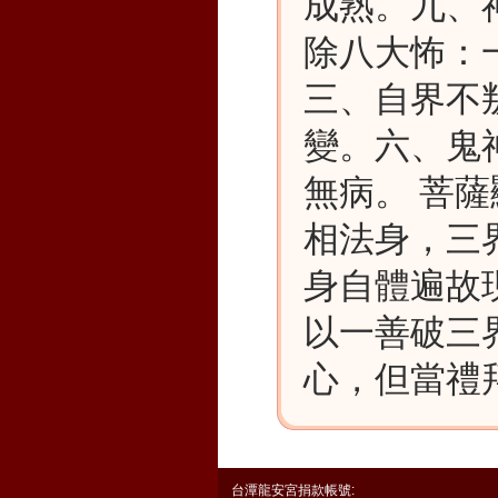
成熟。九、
除八大怖：
三、自界不
變。六、鬼
無病。 菩
相法身，三
身自體遍故
以一善破三
心，但當禮
台潭龍安宮捐款帳號: