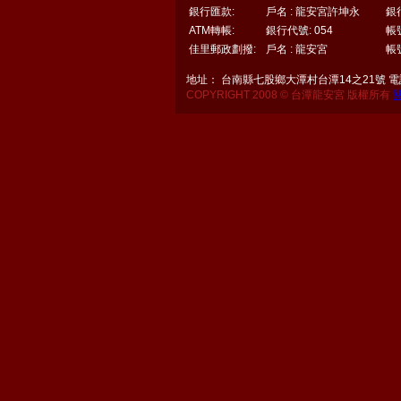
銀行匯款:
戶名 : 龍安宮許坤永
銀
ATM轉帳:
銀行代號: 054
帳號
佳里郵政劃撥:
戶名 : 龍安宮
帳號
地址： 台南縣七股鄉大潭村台潭14之21號 電話：06
COPYRIGHT 2008 © 台潭龍安宮 版權所有