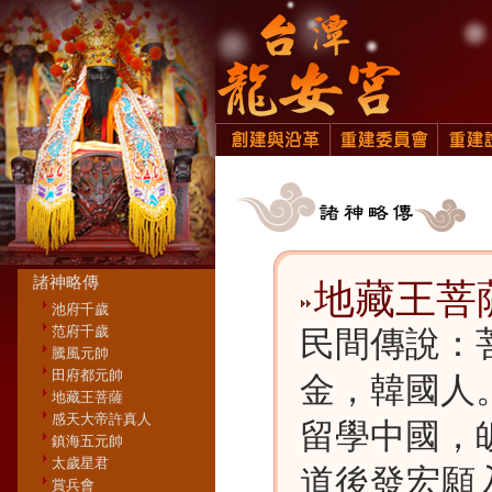
諸神略傳
地藏王菩
池府千歲
范府千歲
民間傳說：
騰風元帥
田府都元帥
金，韓國人
地藏王菩薩
感天大帝許真人
留學中國，
鎮海五元帥
太歲星君
道後發宏願
賞兵會