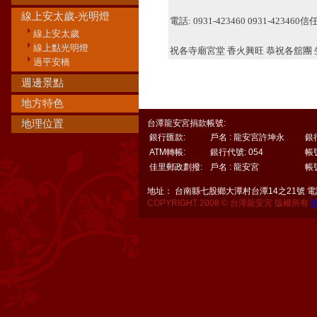
線上安太歲-光明燈
電話: 0931-423460 0931-4234
線上安太歲
線上點光明燈
祝各寺廟宮堂 香火興旺 恭祝各舘團
過平安橋
週邊景點
地方特色
地理位置
台潭龍安宮捐款帳號:
銀行匯款:
戶名 : 龍安宮許坤永
銀
ATM轉帳:
銀行代號: 054
帳號
佳里郵政劃撥:
戶名 : 龍安宮
帳號
地址： 台南縣七股鄉大潭村台潭14之21號 電話：06
COPYRIGHT 2008 © 台潭龍安宮 版權所有