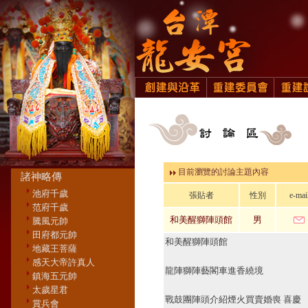
目前瀏覽的討論主題內容
諸神略傳
池府千歲
張貼者
性別
e-mai
范府千歲
和美醒獅陣頭館
男
騰風元帥
田府都元帥
和美醒獅陣頭館
地藏王菩薩
感天大帝許真人
龍陣獅陣藝閣車進香繞境
鎮海五元帥
太歲星君
戰鼓團陣頭介紹煙火買賣婚喪 喜慶
賞兵會