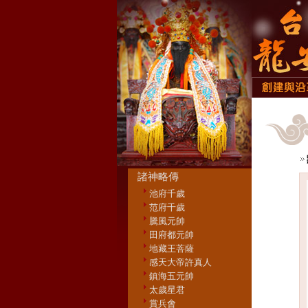
諸神略傳
池府千歲
范府千歲
騰風元帥
田府都元帥
地藏王菩薩
感天大帝許真人
鎮海五元帥
太歲星君
賞兵會