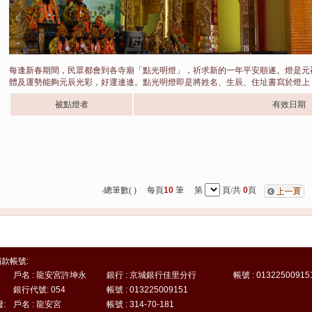
每逢新春期間，民眾都會到各寺廟「點光明燈」，祈求新的一年平安順遂。燈是元
體及運勢能夠元辰光彩，好運連連。點光明燈即是將姓名、生辰、住址書寫於燈上
被點燈者
有效日期
‧總筆數(
) 每頁
10
筆 第
頁/共
0
頁
款帳號:
戶名 : 龍安宮許坤永
銀行 : 京城銀行佳里分行
帳號 : 01322500915
銀行代號: 054
帳號 : 013225009151
:
戶名 : 龍安宮
帳號 : 314-70-181