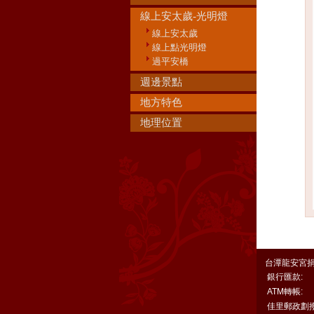
線上安太歲-光明燈
線上安太歲
線上點光明燈
過平安橋
週邊景點
地方特色
地理位置
台潭龍安宮捐
銀行匯款:
ATM轉帳:
佳里郵政劃撥